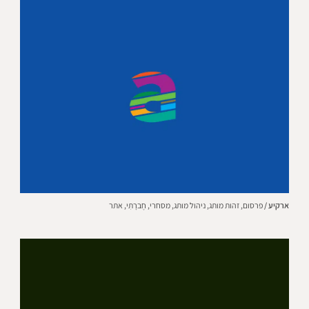
ארקיע /
פרסום,
זהות מותג,
ניהול מותג,
מסחרי,
חֶברָתִי,
אתר