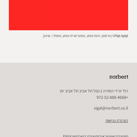
קוקה קולה /
פרסום,
זהות מותג,
אסטרטגיית מותג,
מסחרי,
שיווק
רח' יורדי הסירה 1 נמל תל אביב תל אביב יפו
+972-52-888-4668
sigal@norbert.co.il
הצהרת נגישות
מיתוג
קריאייטיב
אודות
יצירת קשר
משרות
EN