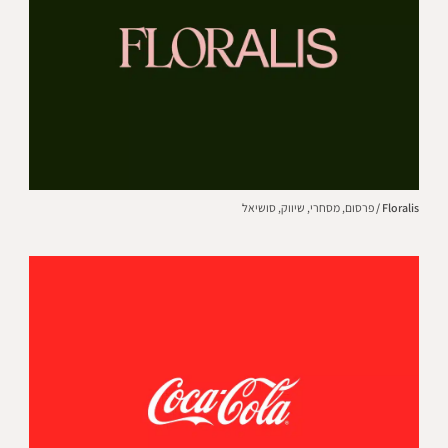
Floralis /
פרסום,
מסחרי,
שיווק,
סושיאל