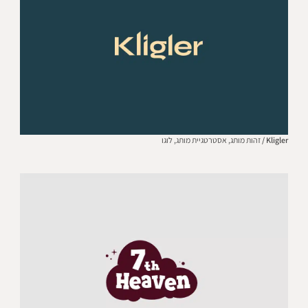
Kligler /
זהות מותג,
אסטרטגיית מותג,
לוגו