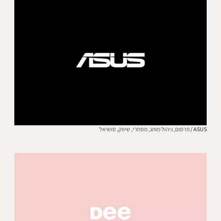
ASUS /
פרסום,
ניהול מותג,
מסחרי,
שיווק,
סושיאל