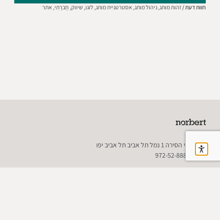
חוות דעת /
זהות מותג,
ניהול מותג,
אסטרטגיית מותג,
לוגו,
שיווק,
חֶברָתִי,
אתר
רח' יורדי הסירה 1 נמל תל אביב תל אביב יפו
+972-52-888-4668
sigal@norbert.co.il
הצהרת נגישות
מיתוג
קריאייטיב
אודות
יצירת קשר
משרות
EN