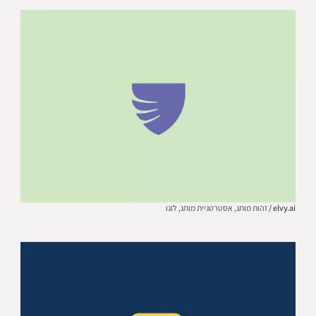
elvy.ai /
זהות מותג,
אסטרטגיית מותג,
לוגו