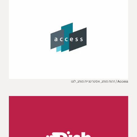
Access /
זהות מותג,
אסטרטגיית מותג,
לוגו