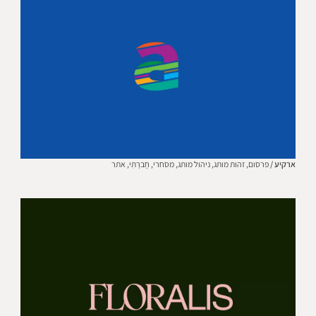
ארקיע /
פרסום,
זהות מותג,
ניהול מותג,
מסחרי,
חֶברָתִי,
אתר