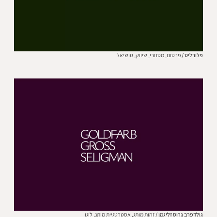
פלורליס /
פרסום,
מסחרי,
שיווק,
סושיאל
גולדפרב גרוס זליגמן /
זהות מותג,
אסטרטגיית מותג,
לוגו