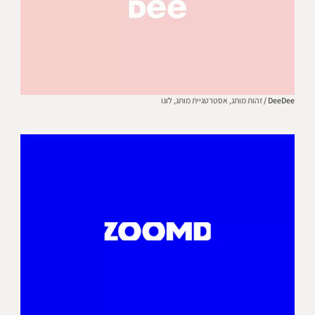
DeeDee /
זהות מותג,
אסטרטגיית מותג,
לוגו