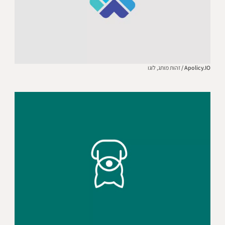
Apolicy.IO /
זהות מותג,
לוגו