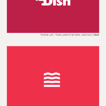
Dish /
זהות מותג,
אסטרטגיית מותג,
מסחרי,
לוגו,
סושיאל