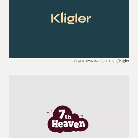
Kligler /
זהות מותג,
אסטרטגיית מותג,
לוגו