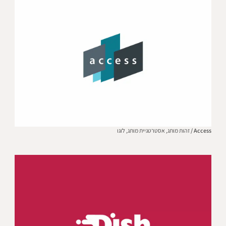
Access /
זהות מותג,
אסטרטגיית מותג,
לוגו