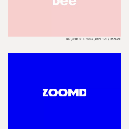
DeeDee /
זהות מותג,
אסטרטגיית מותג,
לוגו