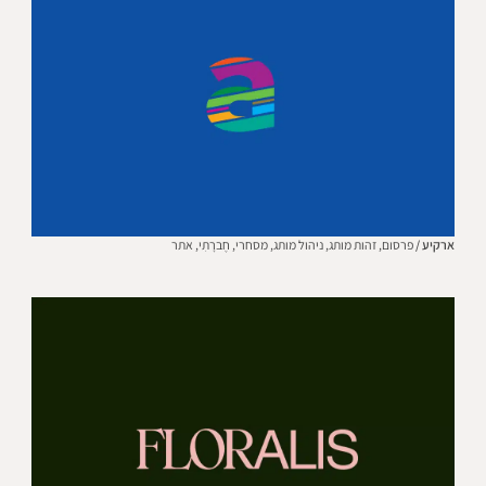
ארקיע /
פרסום,
זהות מותג,
ניהול מותג,
מסחרי,
חֶברָתִי,
אתר