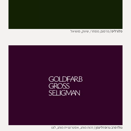
פלורליס /
פרסום,
מסחרי,
שיווק,
סושיאל
גולדפרב גרוס זליגמן /
זהות מותג,
אסטרטגיית מותג,
לוגו