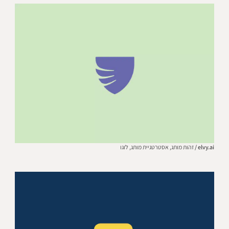
elvy.ai /
זהות מותג,
אסטרטגיית מותג,
לוגו