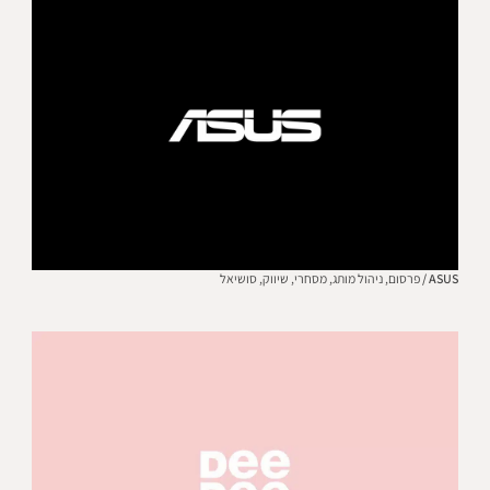
ASUS /
פרסום,
ניהול מותג,
מסחרי,
שיווק,
סושיאל