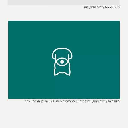
Apolicy.IO /
זהות מותג,
לוגו
חוות דעת /
זהות מותג,
ניהול מותג,
אסטרטגיית מותג,
לוגו,
שיווק,
חֶברָתִי,
אתר