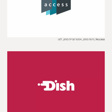
Access /
זהות מותג,
אסטרטגיית מותג,
לוגו