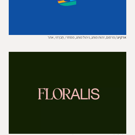
ארקיע /
פרסום,
זהות מותג,
ניהול מותג,
מסחרי,
חֶברָתִי,
אתר