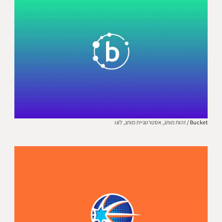
Bucket /
זהות מותג,
אסטרטגיית מותג,
לוגו