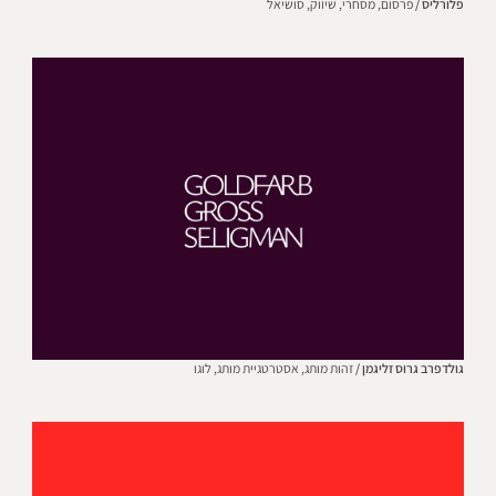
פלורליס /
פרסום,
מסחרי,
שיווק,
סושיאל
גולדפרב גרוס זליגמן /
זהות מותג,
אסטרטגיית מותג,
לוגו