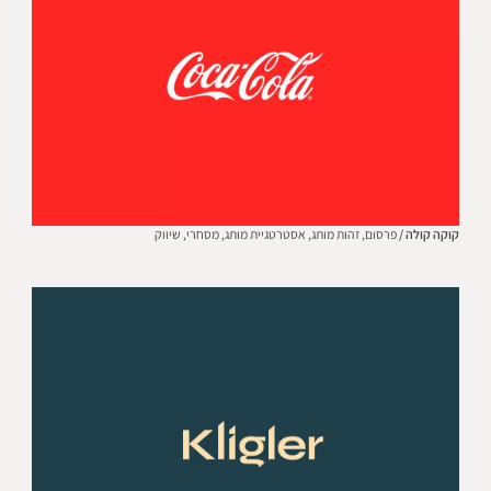
קוקה קולה /
פרסום,
זהות מותג,
אסטרטגיית מותג,
מסחרי,
שיווק