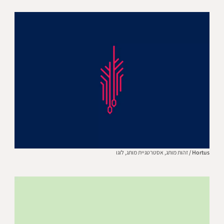
Hortus /
זהות מותג,
אסטרטגיית מותג,
לוגו