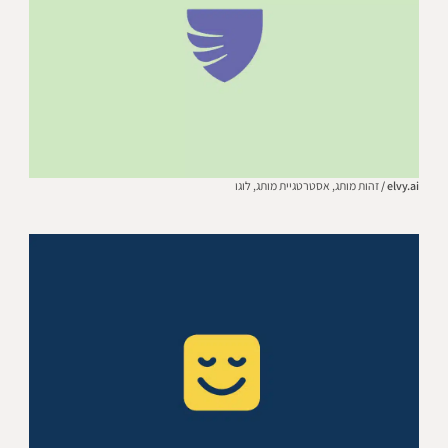
elvy.ai /
זהות מותג,
אסטרטגיית מותג,
לוגו