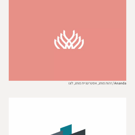
Ananda /
זהות מותג,
אסטרטגיית מותג,
לוגו